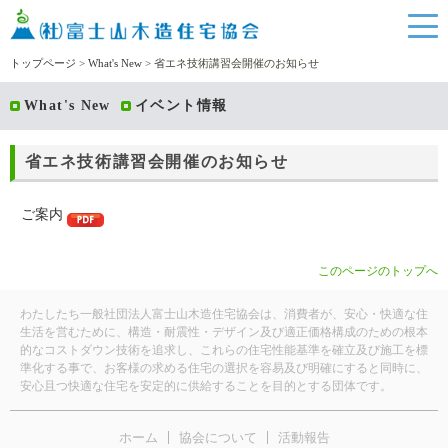
トップページ
>
What's New
> 省エネ技術講習会開催のお知らせ
What's New
イベント情報
省エネ技術講習会開催のお知らせ
ご案内
このページのトップへ
わたしたち一般社団法人富士山木造住宅協会は、消費者が、安心・快適な住
生活を営むために、構造・耐震性・デザイン及び適正価格構成のための根本
的なコストダウン技術を追求し、これらの住宅性能基準を確立及び施工を標
準化する事で、お客様の求める住宅の選択を容易及び明確にすると同時に、
安心且つ快適な住宅を安定的に供給することを目的とする団体です。
ホーム
協会について
活動報告