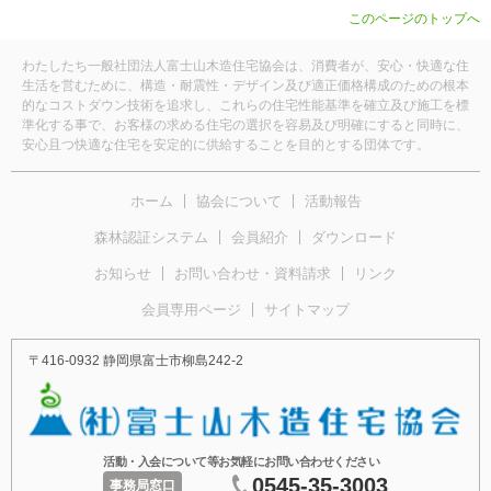
このページのトップへ
わたしたち一般社団法人富士山木造住宅協会は、消費者が、安心・快適な住
生活を営むために、構造・耐震性・デザイン及び適正価格構成のための根本
的なコストダウン技術を追求し、これらの住宅性能基準を確立及び施工を標
準化する事で、お客様の求める住宅の選択を容易及び明確にすると同時に、
安心且つ快適な住宅を安定的に供給することを目的とする団体です。
ホーム
協会について
活動報告
森林認証システム
会員紹介
ダウンロード
お知らせ
お問い合わせ・資料請求
リンク
会員専用ページ
サイトマップ
〒416-0932 静岡県富士市柳島242-2
活動・入会について等お気軽にお問い合わせください
0545-35-3003
事務局窓口