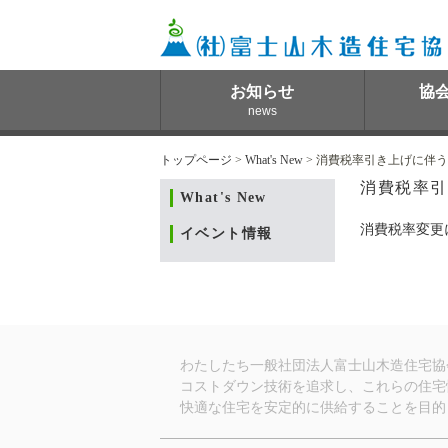
お知らせ
協
news
トップページ
>
What's New
> 消費税率引き上げに伴
消費税率引
What's New
消費税率変更
イベント情報
わたしたち一般社団法人富士山木造住宅協
コストダウン技術を追求し、これらの住宅
快適な住宅を安定的に供給することを目的