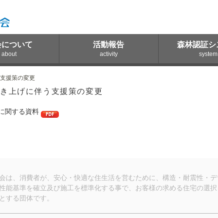
会について
活動報告
森林認証シ
about
activity
system
う支援策の変更
き上げに伴う支援策の変更
に関する資料
会は、消費者が、安心・快適な住生活を営むために、構造・耐震性・デ
性能基準を確立及び施工を標準化する事で、お客様の求める住宅の選択
とする団体です。