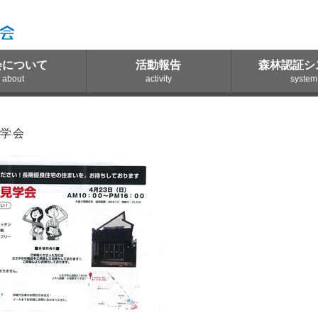
会について
活動報告
森林認証シ
about
activity
system
学会