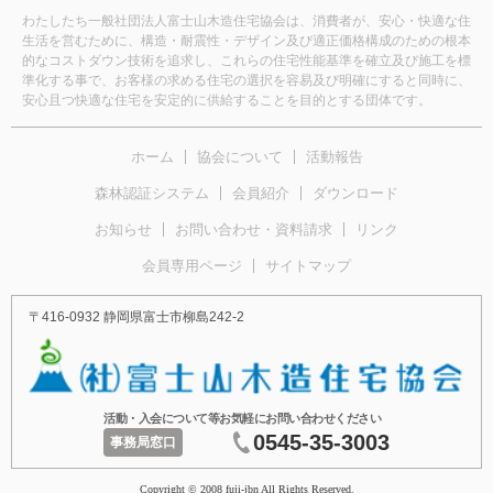
わたしたち一般社団法人富士山木造住宅協会は、消費者が、安心・快適な住
生活を営むために、構造・耐震性・デザイン及び適正価格構成のための根本
的なコストダウン技術を追求し、これらの住宅性能基準を確立及び施工を標
準化する事で、お客様の求める住宅の選択を容易及び明確にすると同時に、
安心且つ快適な住宅を安定的に供給することを目的とする団体です。
ホーム
協会について
活動報告
森林認証システム
会員紹介
ダウンロード
お知らせ
お問い合わせ・資料請求
リンク
会員専用ページ
サイトマップ
〒416-0932 静岡県富士市柳島242-2
活動・入会について等お気軽にお問い合わせください
0545-35-3003
事務局窓口
Copyright © 2008 fuji-jbn All Rights Reserved.