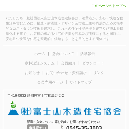
このページのトップへ
わたしたち一般社団法人富士山木造住宅協会は、消費者が、安心・快適な住
生活を営むために、構造・耐震性・デザイン及び適正価格構成のための根本
的なコストダウン技術を追求し、これらの住宅性能基準を確立及び施工を標
準化する事で、お客様の求める住宅の選択を容易及び明確にすると同時に、
安心且つ快適な住宅を安定的に供給することを目的とする団体です。
ホーム
協会について
活動報告
森林認証システム
会員紹介
ダウンロード
お知らせ
お問い合わせ・資料請求
リンク
会員専用ページ
サイトマップ
〒416-0932 静岡県富士市柳島242-2
活動・入会について等お気軽にお問い合わせください
0545-35-3003
事務局窓口