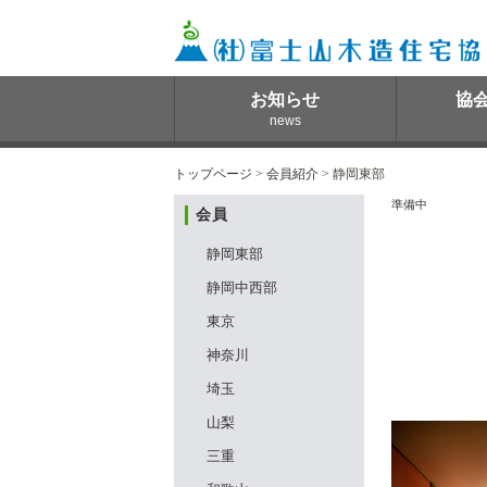
お知らせ
協
news
トップページ
>
会員紹介
> 静岡東部
準備中
会員
静岡東部
静岡中西部
東京
神奈川
埼玉
山梨
三重