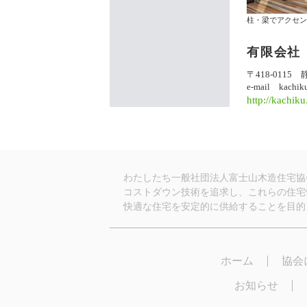
柱・梁でアクセン
有限会社
〒418-0115 
e-mail
kachik
http://kachiku
わたしたち一般社団法人富士山木造住宅協
コストダウン技術を追求し、これらの住宅
快適な住宅を安定的に供給することを目的
ホーム
協会
お知らせ