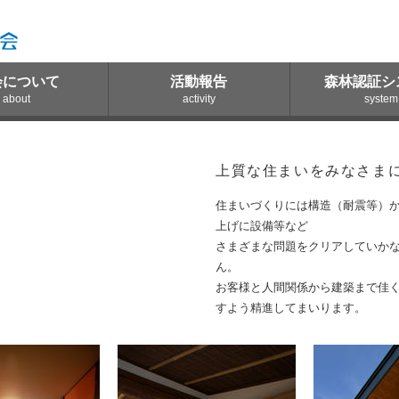
会について
活動報告
森林認証シ
about
activity
system
上質な住まいをみなさま
住まいづくりには構造（耐震等）
上げに設備等など
さまざまな問題をクリアしていか
ん。
お客様と人間関係から建築まで佳
すよう精進してまいります。