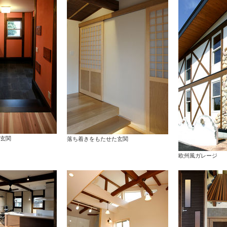
玄関
落ち着きをもたせた玄関
欧州風ガレージ