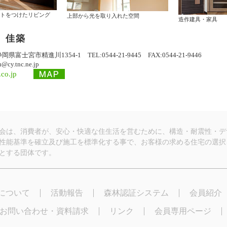
トをつけたリビング
上部から光を取り入れた空間
造作建具・家具
 佳築
静岡県富士宮市精進川1354-1 TEL:0544-21-9445 FAX:0544-21-9446
u@cy.tnc.ne.jp
.co.jp
会は、消費者が、安心・快適な住生活を営むために、構造・耐震性・デ
性能基準を確立及び施工を標準化する事で、お客様の求める住宅の選択
とする団体です。
について
活動報告
森林認証システム
会員紹介
お問い合わせ・資料請求
リンク
会員専用ページ